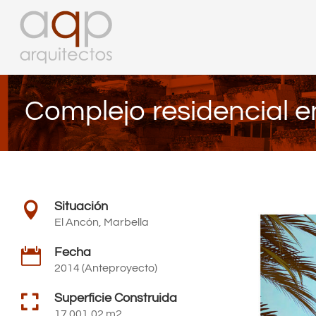
Complejo residencial e
Situación

El Ancón, Marbella
Fecha

2014 (Anteproyecto)

Superficie Construida
17.001,02 m2