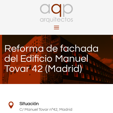
Reforma de fachada
del Edificio Manuel
Tovar 42 (Madrid)
Situación

C/ Manuel Tovar nº42, Madrid