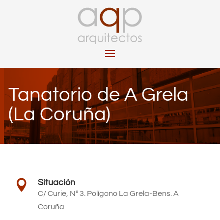
Tanatorio de A Grela
(La Coruña)
Situación

C/ Curie, Nº 3. Polígono La Grela-Bens. A
Coruña